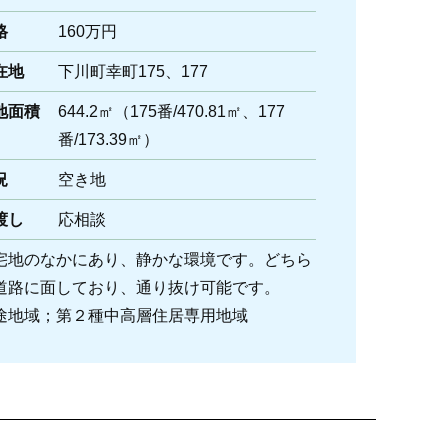
格
160万円
在地
下川町幸町175、177
地面積
644.2㎡（175番/470.81㎡、177
番/173.39㎡）
況
空き地
渡し
応相談
宅地のなかにあり、静かな環境です。どちら
道路に面しており、通り抜け可能です。
途地域；第２種中高層住居専用地域