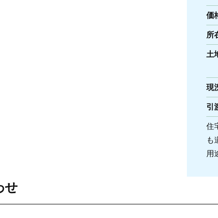
価
所
土
現
引
住
も
用
わせ